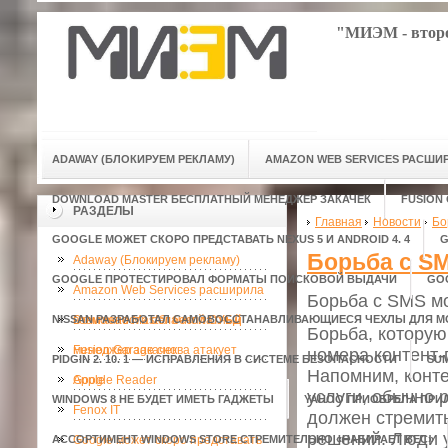
"МИЭМ - второ
ADAWAY (БЛОКИРУЕМ РЕКЛАМУ)
AMAZON WEB SERVICES РАСШ
DOWNLOAD MASTER БЕСПЛАТНЫЙ МЕНЕДЖЕР ЗАКАЧЕК
FUSION
РАЗДЕЛЫ
Главная
Новости
Бо
GOOGLE МОЖЕТ СКОРО ПРЕДСТАВАТЬ NEXUS 5 И ANDROID 4. 4
G
Борьба с S
Adaway (Блокируем рекламу)
GOOGLE ПРОТЕСТИРОВАЛ ФОРМАТЫ ПОИСКОВОЙ ВЫДАЧИ
GO
Amazon Web Services расширила
Борьба с SMS м
NISSAN РАЗРАБОТАЛ САМОВОССТАНАВЛИВАЮЩИЕСЯ ЧЕХЛЫ ДЛЯ 
возможности облачной СУБД
Download Master бесплатный
Борьба, которую
менеджер закачек
Fusion Garage снова атакует
номера контент-
PIDGIN 2. 10. 1 — ИСПРАВЛЕНИЯ В СИСТЕМЕ БЕЗОПАСНОСТИ
SU
Напомним, конте
Apple
Google Reader
услуги, обычно 
WINDOWS 8 НЕ БУДЕТ ИМЕТЬ ГАДЖЕТЫ
YAHOO ПРИОБРЕЛА ПРИ
Fenox IT
должен стремить
решений. Люди 
АССОРТИМЕНТ WINDOWS STORE СТРЕМИТЕЛЬНО «НАБИРАЕТ ВЕС»
Google может скоро представать