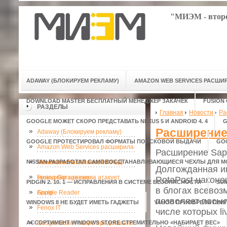
"МИЭМ - второ
ADAWAY (БЛОКИРУЕМ РЕКЛАМУ)
AMAZON WEB SERVICES РАСШ
DOWNLOAD MASTER БЕСПЛАТНЫЙ МЕНЕДЖЕР ЗАКАЧЕК
FUSION
РАЗДЕЛЫ
Главная
Новости
Ра
GOOGLE МОЖЕТ СКОРО ПРЕДСТАВАТЬ NEXUS 5 И ANDROID 4. 4
G
Расширение
Adaway (Блокируем рекламу)
GOOGLE ПРОТЕСТИРОВАЛ ФОРМАТЫ ПОИСКОВОЙ ВЫДАЧИ
GO
Amazon Web Services расширила
Расширение Sap
NISSAN РАЗРАБОТАЛ САМОВОССТАНАВЛИВАЮЩИЕСЯ ЧЕХЛЫ ДЛЯ 
возможности облачной СУБД
Download Master бесплатный
Долгожданная ин
менеджер закачек
Fusion Garage снова атакует
RotaPost наконе
PIDGIN 2. 10. 1 — ИСПРАВЛЕНИЯ В СИСТЕМЕ БЕЗОПАСНОСТИ
SU
в блогах всевоз
Apple
Google Reader
позволяет посыл
WINDOWS 8 НЕ БУДЕТ ИМЕТЬ ГАДЖЕТЫ
YAHOO ПРИОБРЕЛА ПРИ
Fenox IT
числе которых live
АССОРТИМЕНТ WINDOWS STORE СТРЕМИТЕЛЬНО «НАБИРАЕТ ВЕС»
Google может скоро представать