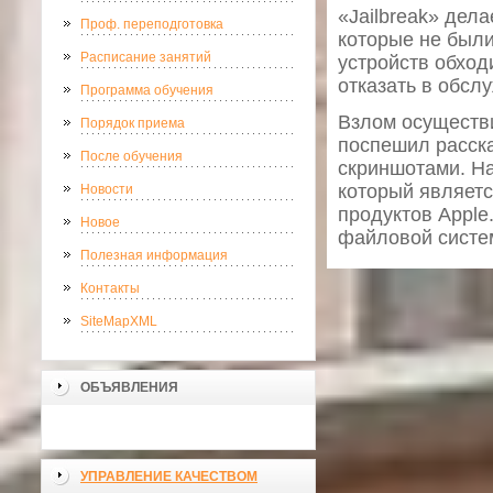
«Jailbreak» дел
Проф. переподготовка
которые не был
Расписание занятий
устройств обход
отказать в обсл
Программа обучения
Взлом осуществи
Порядок приема
поспешил расска
После обучения
скриншотами. На
который являет
Новости
продуктов Apple
Новое
файловой систе
Полезная информация
Контакты
SiteMapXML
ОБЪЯВЛЕНИЯ
УПРАВЛЕНИЕ КАЧЕСТВОМ