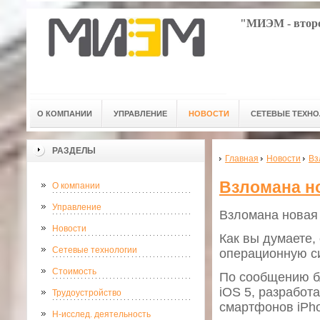
"МИЭМ - второ
О КОМПАНИИ
УПРАВЛЕНИЕ
НОВОСТИ
СЕТЕВЫЕ ТЕХН
РАЗДЕЛЫ
Главная
Новости
Вз
Взломана но
О компании
Управление
Взломана новая 
Новости
Как вы думаете,
Сетевые технологии
операционную с
Стоимость
По сообщению бл
iOS 5, разработ
Трудоустройство
смартфонов iPho
Н-исслед. деятельность