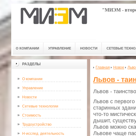
"МИЭМ - второ
О КОМПАНИИ
УПРАВЛЕНИЕ
НОВОСТИ
СЕТЕВЫЕ ТЕХН
РАЗДЕЛЫ
Главная
Новое
Льво
Львов - таи
О компании
Управление
Львов - таинство
Новости
Львов с первого
Сетевые технологии
старинных здани
что-то мистичес
Стоимость
дышит, существу
Трудоустройство
Львов можно ска
Львове чаще пас
Н-исслед. деятельность