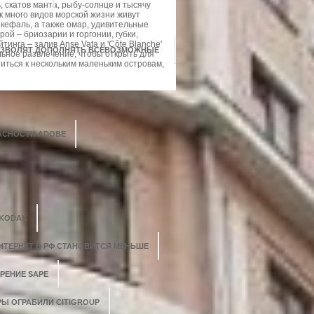
 скатов манта, рыбу-солнце и тысячу
ак много видов морской жизни живут
 кефаль, а также омар, удивительные
ой – бриозарии и горгонии, губки,
нга – залив Anse Vata и 'Côte Blanche'
ПОЗВОЛЯТ ДОПОЛНЯТЬ ВСЕВОЗМОЖНЫЕ
льное развлечение, чтобы открыть для
иться к нескольким маленьким островам,
АСНОСТИ ADOBE
 KODAK
НТЕРНЕТ В РФ СТАНОВИТСЯ МЕНЬШЕ
РЕНИЕ SAPE
РЫ ОГРАБИЛИ CITIGROUP