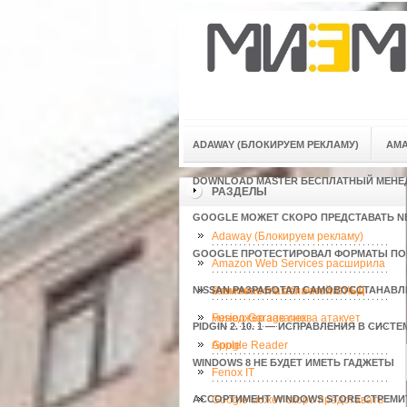
ADAWAY (БЛОКИРУЕМ РЕКЛАМУ)
AMA
DOWNLOAD MASTER БЕСПЛАТНЫЙ МЕНЕ
РАЗДЕЛЫ
GOOGLE МОЖЕТ СКОРО ПРЕДСТАВАТЬ NEX
Adaway (Блокируем рекламу)
GOOGLE ПРОТЕСТИРОВАЛ ФОРМАТЫ П
Amazon Web Services расширила
NISSAN РАЗРАБОТАЛ САМОВОССТАНАВ
возможности облачной СУБД
Download Master бесплатный
менеджер закачек
Fusion Garage снова атакует
PIDGIN 2. 10. 1 — ИСПРАВЛЕНИЯ В СИС
Apple
Google Reader
WINDOWS 8 НЕ БУДЕТ ИМЕТЬ ГАДЖЕТЫ
Fenox IT
АССОРТИМЕНТ WINDOWS STORE СТРЕМИ
Google может скоро представать