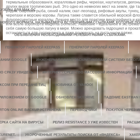
термальные образования, коралловые рифы, черепах, наутилусов, дюгонь,
других видов тропических рыб. Это одно из немногих мест на земле, где т
АУЗЕРЫ ДЛЯ МАК ОС
рядом: скаровая рыба, синий налим, скат-леопард, рифовые акулы, тунец,
черепахи и морские коровы. Лагуна также славится обильной морской флор
флуоресцентные кораллы. Лучшее место для практики виндсерфинга и кайти
 НОВОГО ФОРМАТА, НАЗЫВАЕМОГО ВСТРОЕННЫМИ ССЫЛКАМИ, КОТОРЫЕ 
или возле аэропорта Magenta Domestic. Аквабайк – идеальное и экстрема
себя самую большую лагуну в мире. Можно арендовать гидроцикл и прокат
остановиться для сноркелинга и даже поужинать на пустынном пляже.
ОБЪЯВЛЕНИЯ НЕОБХОДИМЫМИ РЕЛЕВАНТНЫМИ ССЫЛКАМИ.
ГЕНЕРАТОР ПАРОЛЕЙ KEEPASS
ГЕНЕРАТОР ПАРОЛЕЙ KEEPASS
ПАНИИ GOOGLE
ИНЖЕНЕРЫ GOOGLE РАСКРИТИКОВАЛИ СИСТЕМУ БЕЗОП
 СРАЗУ УВИДЕТЬ
ИНТЕРНЕТ - СРЕДСТВО МАССОВОЙ ИНФОРМАЦИИ
КСОМ ПРИ ПЕРЕДАЧЕ ТИЦ
НОВИНКА ОТ YAHOO!
ПРИЛОЖЕНИЕМ ОТ GOOGLE
ОБНОВЛЕН SKYDRIVE
ПАДЕНИЕ EASTMAN
RTON ONLINE BACKUP УСТРАНЕНА
ПЕРЕВОДЧИКИ
ПОКУПОК ЧЕРЕЗ И
ЕРКА САЙТА НА ВИРУСЫ
РЕЛИЗ RESISTANCE 3 УЖЕ ИЗВЕСТЕН
РАСШИ
CURENET.
УКОРОЧЕННЫЕ РЕЗУЛЬТАТЫ ПОИСКА ОТ «ЯНДЕКСА»
ХАКЕ