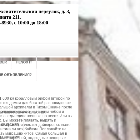
хсвятительский переулок, д. 3,
мната 211.
-8930, с 10:00 до 18:00
DER
FENOX IT
ЫЕ ОБЪЯВЛЕНИЯ?
1 600 км коралловым рифом (второй по
ляется домом для богатой разновидности
ольшой архипелаг в Тихом Океане после
 солнышке под ясным синим небом и
ЕБНЫЕ РАЗБИРАТЕЛЬСТВА
и следы единственные на песке. Или вы
. Вы можете плавать, нырять и
 которые привлекают дайверов со всего
 SWITCHER
нгом или аквабайком. Поплавайте на
ть миграцию китов. Самая большая в
ШЕННИКАМИ
ломки кораблей, подводные пещеры и