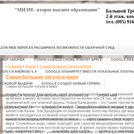
"МИЭМ - второе высшее образование"
Большой Трё
2-й этаж, ко
тел. (095) 916
ZON WEB SERVICES РАСШИРИЛА ВОЗМОЖНОСТИ ОБЛАЧНОЙ СУБД
ДЖЕР ЗАКАЧЕК
FUSION GARAGE СНОВА АТАКУЕТ APPLE
GOOGLE REA
Главная
Новое
Самая большая лагуна в мире
US 5 И ANDROID 4. 4
GOOGLE ПЛАНИРУЕТ ВВЕСТИ ЛОКАЛЬНЫЕ ПЛАТН
Самая большая лагуна в мире
ОИСКОВОЙ ВЫДАЧИ
GOOGLE СОЗДАЛ НОВЫЙ СЕРВИС
Самая большая лагуна в мире
Новая Каледония хвастается самой большой лагуной в мире, окруженной 
ЛИВАЮЩИЕСЯ ЧЕХЛЫ ДЛЯ МОБИЛЬНЫХ АППАРАТОВ
OPERA MINI
величине в мире), которая простирается на более чем 24 тыс. кв. км и яв
эндемической тропической фауны. Новая Каледония – это также третий б
Папуа Новой Гвинеи и Новой Зеландии. Представьте себя нежащимся на
ТЕМЕ БЕЗОПАСНОСТИ
SUMSUNG И APPLE – НОВЫЙ КОНФЛИКТ, НОВЫЕ СУД
шелестом пальм. Или бродящим по уединенному золотому берегу, где ваш
можете насладиться отличной спортивной и развлекательной активностью
заниматься подводной охотой в теплых мирных кристально-чистых водах,
YAHOO ПРИОБРЕЛА ПРИЛОЖЕНИЕ SUMMLY
АВТОЗАМЕНА СЛОВ PUNTO
мира. Спокойные воды также подходят для занятий виндсерфингом, кайти
современной яхте или местном аутригере. В южной лагуне можно наблюда
ТЕЛЬНО «НАБИРАЕТ ВЕС»
БАННЕРЫ ДЛЯ САЙТА
БОРЬБА С SMS МО
мире лагуна изобилует уникальными сокровищами. Откройте для себя об