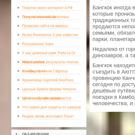
Бангкок иногда 
Покупок через интернет в РФ
которые прониз
становится меньше
Популярные веб-браузеры
традиционных та
продаются непос
Проверка сайта на вирусы
семьями, обязат
Релиз Resistance 3 уже известен
парки, планетар
Расширение Sape
Недалеко от гор
У нас длинные руки. Работа Dr.
динозавров, а т
Web CureNet.
Укороченные результаты поиска
Бангкок находит
съездить в Ают
от «Яндекса»
Хакеры ограбили Citigroup
провинцию Канча
Хранилище паролей KeePass
сегодня по дост
Ценные бумаги фирмы Amazon
дешёвые путёвки
поездки в Камбо
потихоньку обесцениваются
Цена на Google упала
человечества, и
Что нужно для защиты от хакеров
Яндекс вновь возглавил Рунет
ОБЪЯВЛЕНИЯ