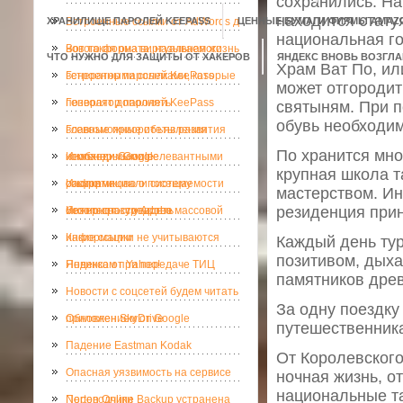
сохранились. На
находится стату
ХРАНИЛИЩЕ ПАРОЛЕЙ KEEPASS
Встроенные ссылки от AdWords д
ЦЕННЫЕ БУМАГИ ФИРМЫ AMAZ
национальная го
нового формата, называемого
Вот такая она виртуальная жизнь
ЧТО НУЖНО ДЛЯ ЗАЩИТЫ ОТ ХАКЕРОВ
ЯНДЕКС ВНОВЬ ВОЗГЛА
Храм Ват По, ил
встроенными ссылками, которые
Генератор паролей KeePass
может отгородит
позволят дополнять
Генератор паролей KeePass
святыням. При 
обувь необходим
всевозможные объявления
Главные приоритеты развития
По хранится мно
необходимыми релевантными
компании Google
Инженеры Google
крупная школа т
ссылками.
раскритиковали систему
Информацию о посещаемости
мастерством. Ин
резиденция прин
безопасности Adobe
можно сразу увидеть
Интернет - средство массовой
информации
Какие ссылки не учитываются
Каждый день тур
позитивом, дыха
Яндексом при передаче ТИЦ
Новинка от Yahoo!
памятников древ
Новости с соцсетей будем читать
За одну поездку
приложением от Google
Обновлен SkyDrive
путешественника
Падение Eastman Kodak
От Королевского
Опасная уязвимость на сервисе
ночная жизнь, о
национальные т
Norton Online Backup устранена
Переводчики