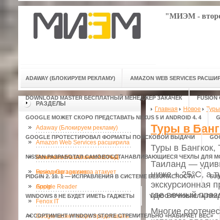
"МИЭМ - второ
ADAWAY (БЛОКИРУЕМ РЕКЛАМУ)
AMAZON WEB SERVICES РАСШ
DOWNLOAD MASTER БЕСПЛАТНЫЙ МЕНЕДЖЕР ЗАКАЧЕК
FUSION
РАЗДЕЛЫ
Главная
Новое
Туры
GOOGLE МОЖЕТ СКОРО ПРЕДСТАВАТЬ NEXUS 5 И ANDROID 4. 4
G
Туры в Банг
Adaway (Блокируем рекламу)
GOOGLE ПРОТЕСТИРОВАЛ ФОРМАТЫ ПОИСКОВОЙ ВЫДАЧИ
GO
Amazon Web Services расширила
Туры в Бангкок,
NISSAN РАЗРАБОТАЛ САМОВОССТАНАВЛИВАЮЩИЕСЯ ЧЕХЛЫ ДЛЯ 
возможности облачной СУБД
Download Master бесплатный
Таиланд — удиви
менеджер закачек
Fusion Garage снова атакует
ниже + 25°C, а 
PIDGIN 2. 10. 1 — ИСПРАВЛЕНИЯ В СИСТЕМЕ БЕЗОПАСНОСТИ
SU
экскурсионная п
Apple
Google Reader
где вечный праз
WINDOWS 8 НЕ БУДЕТ ИМЕТЬ ГАДЖЕТЫ
YAHOO ПРИОБРЕЛА ПРИ
Fenox IT
Многие соотече
АССОРТИМЕНТ WINDOWS STORE СТРЕМИТЕЛЬНО «НАБИРАЕТ ВЕС»
Google может скоро представать