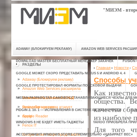
"МИЭМ - второ
ADAWAY (БЛОКИРУЕМ РЕКЛАМУ)
AMAZON WEB SERVICES РАСШ
DOWNLOAD MASTER БЕСПЛАТНЫЙ МЕНЕДЖЕР ЗАКАЧЕК
FUSION
РАЗДЕЛЫ
Главная
Новости
Сп
GOOGLE МОЖЕТ СКОРО ПРЕДСТАВАТЬ NEXUS 5 И ANDROID 4. 4
G
Способы учи
Adaway (Блокируем рекламу)
GOOGLE ПРОТЕСТИРОВАЛ ФОРМАТЫ ПОИСКОВОЙ ВЫДАЧИ
GO
Amazon Web Services расширила
Как известно
NISSAN РАЗРАБОТАЛ САМОВОССТАНАВЛИВАЮЩИЕСЯ ЧЕХЛЫ ДЛЯ 
возможности облачной СУБД
Download Master бесплатный
общества. В
менеджер закачек
Fusion Garage снова атакует
качества обр
PIDGIN 2. 10. 1 — ИСПРАВЛЕНИЯ В СИСТЕМЕ БЕЗОПАСНОСТИ
SU
из наиболее 
Apple
Google Reader
WINDOWS 8 НЕ БУДЕТ ИМЕТЬ ГАДЖЕТЫ
YAHOO ПРИОБРЕЛА ПРИ
Fenox IT
Для того ч
АССОРТИМЕНТ WINDOWS STORE СТРЕМИТЕЛЬНО «НАБИРАЕТ ВЕС»
Google может скоро представать