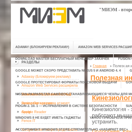
"МИЭМ - второ
ADAWAY (БЛОКИРУЕМ РЕКЛАМУ)
AMAZON WEB SERVICES РАСШ
DOWNLOAD MASTER БЕСПЛАТНЫЙ МЕНЕДЖЕР ЗАКАЧЕК
FUSION
РАЗДЕЛЫ
Главная
Полезная 
GOOGLE МОЖЕТ СКОРО ПРЕДСТАВАТЬ NEXUS 5 И ANDROID 4. 4
G
Полезная и
Adaway (Блокируем рекламу)
GOOGLE ПРОТЕСТИРОВАЛ ФОРМАТЫ ПОИСКОВОЙ ВЫДАЧИ
GO
Amazon Web Services расширила
NISSAN РАЗРАБОТАЛ САМОВОССТАНАВЛИВАЮЩИЕСЯ ЧЕХЛЫ ДЛЯ 
возможности облачной СУБД
Download Master бесплатный
Кинезиологи
менеджер закачек
Fusion Garage снова атакует
PIDGIN 2. 10. 1 — ИСПРАВЛЕНИЯ В СИСТЕМЕ БЕЗОПАСНОСТИ
SU
Кинезиология -
Apple
Google Reader
работают мышцы
WINDOWS 8 НЕ БУДЕТ ИМЕТЬ ГАДЖЕТЫ
YAHOO ПРИОБРЕЛА ПРИ
Fenox IT
устранить.
АССОРТИМЕНТ WINDOWS STORE СТРЕМИТЕЛЬНО «НАБИРАЕТ ВЕС»
Google может скоро представать
Подробнее: Кине