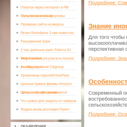
Подробнее: Сов
Покупок через интернет в РФ
становится меньше
Популярные веб-браузеры
Знание ино
Проверка сайта на вирусы
Релиз Resistance 3 уже известен
Для того чтобы 
Расширение Sape
высокооплачива
перспективная 
У нас длинные руки. Работа Dr.
Подробнее: Зна
Web CureNet.
Укороченные результаты поиска
от «Яндекса»
Хакеры ограбили Citigroup
Хранилище паролей KeePass
Особенност
Ценные бумаги фирмы Amazon
Современный об
потихоньку обесцениваются
Цена на Google упала
востребованнос
Что нужно для защиты от хакеров
сельскохозяйств
Яндекс вновь возглавил Рунет
Подробнее: Осо
ОБЪЯВЛЕНИЯ