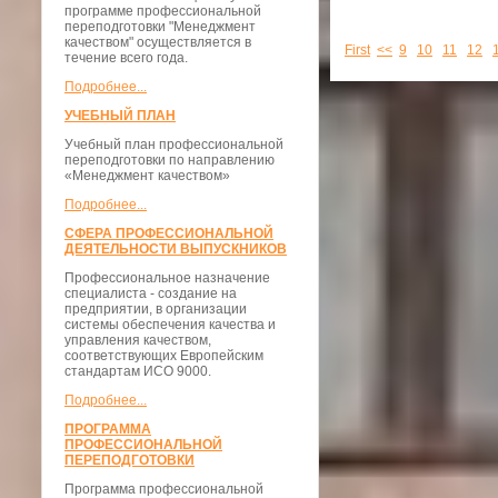
программе профессиональной
переподготовки "Менеджмент
качеством" осуществляется в
First
<<
9
10
11
12
течение всего года.
Подробнее...
УЧЕБНЫЙ ПЛАН
Учебный план профессиональной
переподготовки по направлению
«Менеджмент качеством»
Подробнее...
СФЕРА ПРОФЕССИОНАЛЬНОЙ
ДЕЯТЕЛЬНОСТИ ВЫПУСКНИКОВ
Профессиональное назначение
специалиста - создание на
предприятии, в организации
системы обеспечения качества и
управления качеством,
соответствующих Европейским
стандартам ИСО 9000.
Подробнее...
ПРОГРАММА
ПРОФЕССИОНАЛЬНОЙ
ПЕРЕПОДГОТОВКИ
Программа профессиональной