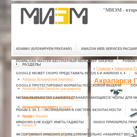
"МИЭМ - второ
ADAWAY (БЛОКИРУЕМ РЕКЛАМУ)
AMAZON WEB SERVICES РАСШ
DOWNLOAD MASTER БЕСПЛАТНЫЙ МЕНЕДЖЕР ЗАКАЧЕК
FUSION
РАЗДЕЛЫ
Главная
Аквапарки Г
GOOGLE МОЖЕТ СКОРО ПРЕДСТАВАТЬ NEXUS 5 И ANDROID 4. 4
G
Аквапарки 
Adaway (Блокируем рекламу)
GOOGLE ПРОТЕСТИРОВАЛ ФОРМАТЫ ПОИСКОВОЙ ВЫДАЧИ
GO
Amazon Web Services расширила
NISSAN РАЗРАБОТАЛ САМОВОССТАНАВЛИВАЮЩИЕСЯ ЧЕХЛЫ ДЛЯ 
возможности облачной СУБД
Download Master бесплатный
менеджер закачек
Fusion Garage снова атакует
PIDGIN 2. 10. 1 — ИСПРАВЛЕНИЯ В СИСТЕМЕ БЕЗОПАСНОСТИ
SU
Apple
Google Reader
WINDOWS 8 НЕ БУДЕТ ИМЕТЬ ГАДЖЕТЫ
YAHOO ПРИОБРЕЛА ПРИ
Fenox IT
АССОРТИМЕНТ WINDOWS STORE СТРЕМИТЕЛЬНО «НАБИРАЕТ ВЕС»
Google может скоро представать