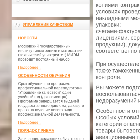
копиями контрак
условиях прове
накладными межд
упаковки;
УПРАВЛЕНИЕ КАЧЕСТВОМ
счетами-фактура
лицензиями, се
НОВОСТИ
продукции), до
Московский государственный
соответственно 
институт электроники и математики
(технический университет) МИЭМ
проводит постоянный набор
При осуществлен
Подробнее...
также таможенны
ОСОБЕННОСТИ ОБУЧЕНИЯ
контроля.
Срок обучения по программе
Вы можете подг
профессиональной переподготовки
"Управление качеством" один
воспользоватьс
учебный год (два семестра).
недоразумений и
Программа завершается выдачей
государственного диплома, дающего
право на ведение нового вида
Особенности отп
профессиональной деятельности.
Особых условий 
Подробнее...
категории опасн
товары бытового
ПОРЯДОК ПРИЕМА
авиационными п
Зачисление желающих обучаться по