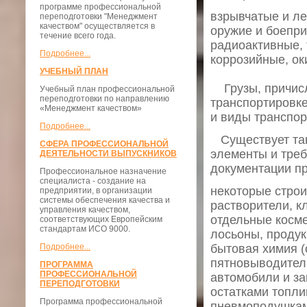
программе профессиональной
взрывчатые и л
переподготовки "Менеджмент
качеством" осуществляется в
оружие и боепри
течение всего года.
радиоактивные,
Подробнее...
коррозийные, о
УЧЕБНЫЙ ПЛАН
Грузы, причисл
Учебный план профессиональной
переподготовки по направлению
транспортировке
«Менеджмент качеством»
и виды транспор
Подробнее...
Существует так
СФЕРА ПРОФЕССИОНАЛЬНОЙ
элементы и треб
ДЕЯТЕЛЬНОСТИ ВЫПУСКНИКОВ
документации пр
Профессиональное назначение
специалиста - создание на
некоторые строи
предприятии, в организации
системы обеспечения качества и
растворители, кл
управления качеством,
отдельные косм
соответствующих Европейским
стандартам ИСО 9000.
лосьоны, продук
Подробнее...
бытовая химия 
пятновыводител
ПРОГРАММА
ПРОФЕССИОНАЛЬНОЙ
автомобили и за
ПЕРЕПОДГОТОВКИ
остатками топл
Программа профессиональной
пневмоподушкам