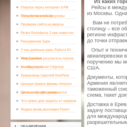
Из каких гор
Рейсы в междун
Покупок через интернет в РФ
из Москвы. Одна
становится меньше
Популярные веб-браузеры
Вам не потребу
Проверка сайта на вирусы
столицу – все 
Релиз Resistance 3 уже известен
регионе инфраст
до точки отправ
Расширение Sape
Опыт и техниче
У нас длинные руки. Работа Dr.
авиаперевозки в
Web CureNet.
Укороченные результаты поиска
поручению мы мо
от «Яндекса»
Хакеры ограбили Citigroup
США.
Хранилище паролей KeePass
Документы, кото
Армения являетс
Ценные бумаги фирмы Amazon
таможенный союз
потихоньку обесцениваются
Цена на Google упала
схема, пакет до
Что нужно для защиты от хакеров
Доставка в Ерев
Яндекс вновь возглавил Рунет
задачу поставщи
для международ
разрешительным
ОБЪЯВЛЕНИЯ