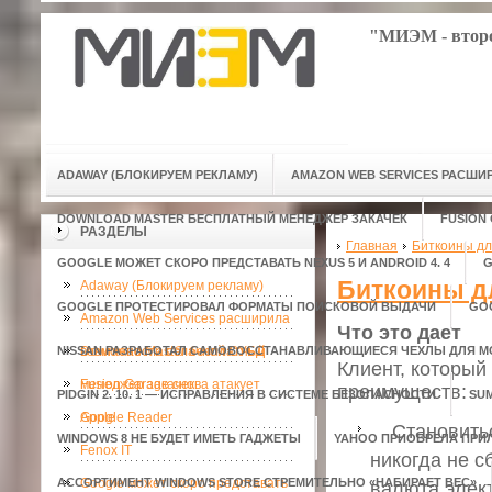
"МИЭМ - второ
ADAWAY (БЛОКИРУЕМ РЕКЛАМУ)
AMAZON WEB SERVICES РАСШ
DOWNLOAD MASTER БЕСПЛАТНЫЙ МЕНЕДЖЕР ЗАКАЧЕК
FUSION
РАЗДЕЛЫ
Главная
Биткоины дл
GOOGLE МОЖЕТ СКОРО ПРЕДСТАВАТЬ NEXUS 5 И ANDROID 4. 4
G
Биткоины д
Adaway (Блокируем рекламу)
GOOGLE ПРОТЕСТИРОВАЛ ФОРМАТЫ ПОИСКОВОЙ ВЫДАЧИ
GO
Amazon Web Services расширила
Что это дает
NISSAN РАЗРАБОТАЛ САМОВОССТАНАВЛИВАЮЩИЕСЯ ЧЕХЛЫ ДЛЯ 
возможности облачной СУБД
Download Master бесплатный
Клиент, который
менеджер закачек
Fusion Garage снова атакует
преимуществ:
PIDGIN 2. 10. 1 — ИСПРАВЛЕНИЯ В СИСТЕМЕ БЕЗОПАСНОСТИ
SU
Apple
Google Reader
Становиться
WINDOWS 8 НЕ БУДЕТ ИМЕТЬ ГАДЖЕТЫ
YAHOO ПРИОБРЕЛА ПРИ
Fenox IT
никогда не с
АССОРТИМЕНТ WINDOWS STORE СТРЕМИТЕЛЬНО «НАБИРАЕТ ВЕС»
Google может скоро представать
валюта элект