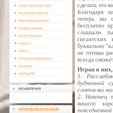
сделать это 
Проф. переподготовка
Благодаря ш
Расписание занятий
теперь вы 
Программа обучения
бесплатно п
Порядок приема
слышали ты
После обучения
гигантских 
Новости
буквально "к
Новое
не готовы ри
всегда сможе
Полезная информация
Контакты
Играя в них,
SiteMapXML
1. Расслабл
будничной с
слотов вы мо
ОБЪЯВЛЕНИЯ
2. Наконец 
вашего хар
повседневной
УПРАВЛЕНИЕ КАЧЕСТВОМ