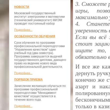
3. Сможете 
НОВОСТИ
игры, поз
Московский государственный
максимально 
институт электроники и математики
(технический университет) МИЭМ
4. Станете
проводит постоянный набор
уверенность в
Подробнее...
Если вы всё
ОСОБЕННОСТИ ОБУЧЕНИЯ
стоит зацик
Срок обучения по программе
профессиональной переподготовки
ищите то, 
"Управление качеством" один
учебный год (два семестра).
обязательно 
Программа завершается выдачей
государственного диплома, дающего
право на ведение нового вида
И все же каж
профессиональной деятельности.
дернуть ручку
Подробнее...
конечно же с
ПОРЯДОК ПРИЕМА
азарт и нак
Зачисление желающих обучаться по
программе профессиональной
полированн
переподготовки "Менеджмент
качеством" осуществляется в
бесконечным
течение всего года.
только в каз
Подробнее...