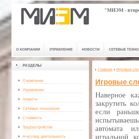
"МИЭМ - второ
О КОМПАНИИ
УПРАВЛЕНИЕ
НОВОСТИ
СЕТЕВЫЕ ТЕХН
РАЗДЕЛЫ
Главная
Игровые сл
Игровые сл
О компании
Управление
Наверное ка
Новости
закрутить ко
Сетевые технологии
если раньш
Стоимость
испытываеш
автомата и
Трудоустройство
игральной к
Н-исслед. деятельность