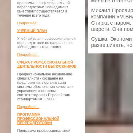
меньше отвлекат
программе профессиональной
переподготовки "Менеджмент
Михаил Просвирн
качеством" осуществляется в
течение всего года.
компании «М.Ви
Стирка с паром.
Подробнее...
шерсти. Она пом
УЧЕБНЫЙ ПЛАН
Сушка. Экономит
Учебный план профессиональной
переподготовки по направлению
развешивать, но
«Менеджмент качеством»
Подробнее...
СФЕРА ПРОФЕССИОНАЛЬНОЙ
ДЕЯТЕЛЬНОСТИ ВЫПУСКНИКОВ
Профессиональное назначение
специалиста - создание на
предприятии, в организации
системы обеспечения качества и
управления качеством,
соответствующих Европейским
стандартам ИСО 9000.
Подробнее...
ПРОГРАММА
ПРОФЕССИОНАЛЬНОЙ
ПЕРЕПОДГОТОВКИ
Программа профессиональной