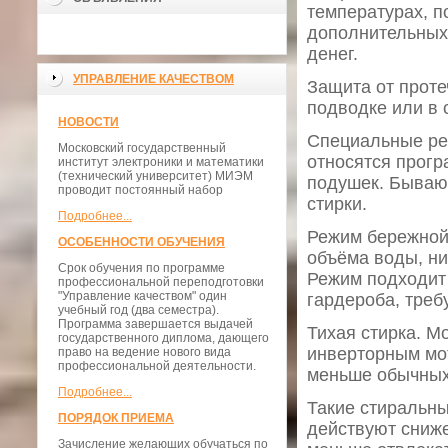
температурах, п
дополнительных 
денег.
УПРАВЛЕНИЕ КАЧЕСТВОМ
Защита от протеч
подводке или в 
НОВОСТИ
Специальные реж
Московский государственный
относятся прогр
институт электроники и математики
(технический университет) МИЭМ
подушек. Бываю
проводит постоянный набор
стирки.
Подробнее...
Режим бережной 
ОСОБЕННОСТИ ОБУЧЕНИЯ
объёма воды, ни
Срок обучения по программе
Режим подходит 
профессиональной переподготовки
"Управление качеством" один
гардероба, треб
учебный год (два семестра).
Программа завершается выдачей
Тихая стирка. М
государственного диплома, дающего
инверторным мо
право на ведение нового вида
профессиональной деятельности.
меньше обычных
Подробнее...
Такие стиральны
ПОРЯДОК ПРИЕМА
действуют сниже
Зачисление желающих обучаться по