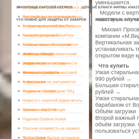
уменьшается.
ХРАНИЛИЩЕ ПАРОЛЕЙ KEEPASS
Встроенные ссылки от AdWords д
ЦЕННЫЕ БУМАГИ ФИРМЫ AMAZ
Модели с вертик
нового формата, называемого
Вот такая она виртуальная жизнь
некоторых случа
ЧТО НУЖНО ДЛЯ ЗАЩИТЫ ОТ ХАКЕРОВ
ЯНДЕКС ВНОВЬ ВОЗГЛА
встроенными ссылками, которые
Генератор паролей KeePass
Михаил Просвир
компании «М.Ви
позволят дополнять
Генератор паролей KeePass
Вертикальная за
всевозможные объявления
Главные приоритеты развития
устанавливать т
необходимыми релевантными
компании Google
Инженеры Google
открытом виде к
ссылками.
раскритиковали систему
Информацию о посещаемости
Что купить
Узкая стиральна
безопасности Adobe
можно сразу увидеть
Интернет - средство массовой
990 рублей →
информации
Какие ссылки не учитываются
Большая стираль
рублей →
Яндексом при передаче ТИЦ
Новинка от Yahoo!
Узкая стиральна
Новости с соцсетей будем читать
барабаном от Bo
приложением от Google
Обновлен SkyDrive
Объём загрузки
Второй важный 
Падение Eastman Kodak
объём загрузки.
Опасная уязвимость на сервисе
пользоваться ус
Norton Online Backup устранена
Переводчики