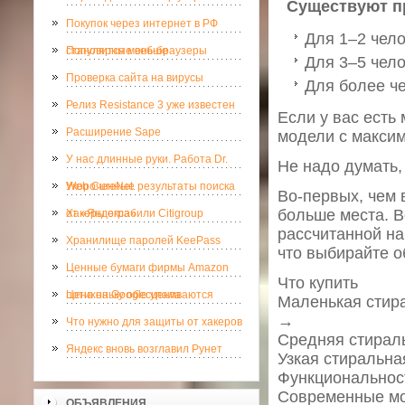
Существуют пр
Покупок через интернет в РФ
Для 1–2 чело
становится меньше
Популярные веб-браузеры
Для 3–5 чело
Проверка сайта на вирусы
Для более че
Релиз Resistance 3 уже известен
Если у вас есть
Расширение Sape
модели с максим
У нас длинные руки. Работа Dr.
Не надо думать,
Web CureNet.
Укороченные результаты поиска
Во-первых, чем 
больше места. В
от «Яндекса»
Хакеры ограбили Citigroup
рассчитанной на
Хранилище паролей KeePass
что выбирайте о
Ценные бумаги фирмы Amazon
Что купить
потихоньку обесцениваются
Цена на Google упала
Маленькая стирал
→
Что нужно для защиты от хакеров
Средняя стираль
Яндекс вновь возглавил Рунет
Узкая стиральна
Функциональнос
Современные мо
ОБЪЯВЛЕНИЯ