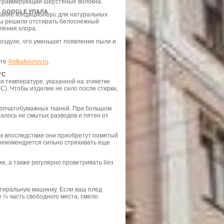
, травмирующий шерстяные волокна.
А GOOGLE УПАЛА
вание кондиционера для натуральных
 вы решили отстирать белоснежный
ления хлора.
оздухе, что уменьшит появление пыли и
йте
4istkakovrov.ru
.
°С
и температуре, указанной на этикетке
С). Чтобы изделие не село после стирки,
лопчатобумажных тканей. При большом
алось не смытых разводов и пятен от
ак впоследствии они приобретут помятый
 рекомендуется сильно стряхивать еще
е, а также регулярно проветривать без
тиральную машинку. Если ваш плед
 ¼ часть свободного места, смело