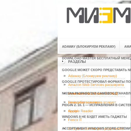
ADAWAY (БЛОКИРУЕМ РЕКЛАМУ)
AMA
DOWNLOAD MASTER БЕСПЛАТНЫЙ МЕНЕ
РАЗДЕЛЫ
GOOGLE МОЖЕТ СКОРО ПРЕДСТАВАТЬ NEX
Adaway (Блокируем рекламу)
GOOGLE ПРОТЕСТИРОВАЛ ФОРМАТЫ П
Amazon Web Services расширила
NISSAN РАЗРАБОТАЛ САМОВОССТАНАВ
возможности облачной СУБД
Download Master бесплатный
менеджер закачек
Fusion Garage снова атакует
PIDGIN 2. 10. 1 — ИСПРАВЛЕНИЯ В СИС
Apple
Google Reader
WINDOWS 8 НЕ БУДЕТ ИМЕТЬ ГАДЖЕТЫ
Fenox IT
АССОРТИМЕНТ WINDOWS STORE СТРЕМИ
Google может скоро представать