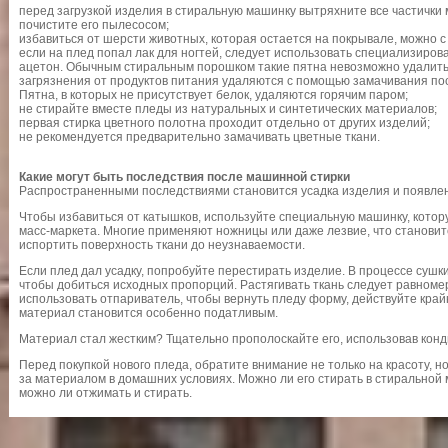
перед загрузкой изделия в стиральную машинку вытряхните все частички 
почистите его пылесосом;
избавиться от шерсти животных, которая остается на покрывале, можно 
если на плед попал лак для ногтей, следует использовать специализиров
ацетон. Обычным стиральным порошком такие пятна невозможно удалить
загрязнения от продуктов питания удаляются с помощью замачивания п
Пятна, в которых не присутствует белок, удаляются горячим паром;
не стирайте вместе пледы из натуральных и синтетических материалов;
первая стирка цветного полотна проходит отдельно от других изделий;
не рекомендуется предварительно замачивать цветные ткани.
Какие могут быть последствия после машинной стирки
Распространенными последствиями становится усадка изделия и появлен
Чтобы избавиться от катышков, используйте специальную машинку, кото
масс-маркета. Многие применяют ножницы или даже лезвие, что становит
испортить поверхность ткани до неузнаваемости.
Если плед дал усадку, попробуйте перестирать изделие. В процессе сушк
чтобы добиться исходных пропорций. Растягивать ткань следует равноме
использовать отпариватель, чтобы вернуть пледу форму, действуйте край
материал становится особенно податливым.
Материал стал жестким? Тщательно прополоскайте его, использовав кон
Перед покупкой нового пледа, обратите внимание не только на красоту, н
за материалом в домашних условиях. Можно ли его стирать в стиральной 
можно ли отжимать и стирать.