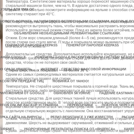
Температура. Синтетические материалы хорошо переносят машинную стир
стиральной машинки более, чем на ⅔. В идеале достаточно одного пледа,
АУЗЕРЫ ДЛЯ МАК ОС
изделие. Обязательно посмотрите информацию на ярлыке о способах ст
синтетику стирают при 40°С.
 НОВОГО ФОРМАТА, НАЗЫВАЕМОГО ВСТРОЕННЫМИ ССЫЛКАМИ, КОТОРЫЕ 
Чистящие средства. Для эффективной стирки используйте только жидкие 
рекомендуется вытряхнуть ткань, чтобы максимально расправить ворсинк
Используйте деликатный режим стирки. Плед из акрила более устойчив, п
ОБЪЯВЛЕНИЯ НЕОБХОДИМЫМИ РЕЛЕВАНТНЫМИ ССЫЛКАМИ.
Отжим. Если ворс слишком длинный (более 4—5 см), рекомендуется пред
после стирки оно стало мягче. Пледы и покрывала можно выжимать при о
ГЕНЕРАТОР ПАРОЛЕЙ KEEPASS
ГЕНЕРАТОР ПАРОЛЕЙ KEEPASS
или вовсе не отжимать.
Дополнительные средства. Дополнительно используйте кондиционер, но 
ПАНИИ GOOGLE
ИНЖЕНЕРЫ GOOGLE РАСКРИТИКОВАЛИ СИСТЕМУ БЕЗОП
отталкивает грязь и воду, поэтому при стирке для него достаточно делика
средства, чтобы он не потерял свои свойства.
 СРАЗУ УВИДЕТЬ
ИНТЕРНЕТ - СРЕДСТВО МАССОВОЙ ИНФОРМАЦИИ
Стирка шерстяных покрывал — не более 30°С
Одним из самых привередливых материалов считается натуральная шерс
несколько простых правил для стирки.
КСОМ ПРИ ПЕРЕДАЧЕ ТИЦ
НОВИНКА ОТ YAHOO!
Температура. Не стирайте шерстяные покрывала в горячей воде. Ткань в
растянуть волокна, либо деформироваться до неузнаваемости.
ПРИЛОЖЕНИЕМ ОТ GOOGLE
ОБНОВЛЕН SKYDRIVE
ПАДЕНИЕ EASTMAN
Стиральные средства. Для шерстяных тканей лучше использовать натура
простое хозяйственное мыло. В теплой воде растворите мыло и положите 
RTON ONLINE BACKUP УСТРАНЕНА
ПЕРЕВОДЧИКИ
ПОКУПОК ЧЕРЕЗ И
ворсинки смогли пропитаться чистящим средством. Также для шерстяных
отдельную стиральную жидкость с ланолином. Она восстанавливает упруго
ЕРКА САЙТА НА ВИРУСЫ
РЕЛИЗ RESISTANCE 3 УЖЕ ИЗВЕСТЕН
РАСШИ
Отжим. Чтобы волокна не стали ломкими и пересушенными, не стирайте 
движениями. Шерсть не выдерживает скручиваний, отжиманий и сильных д
CURENET.
УКОРОЧЕННЫЕ РЕЗУЛЬТАТЫ ПОИСКА ОТ «ЯНДЕКСА»
ХАКЕ
Сушка. Шерстяные пледы сушат на горизонтальной поверхности вдали от