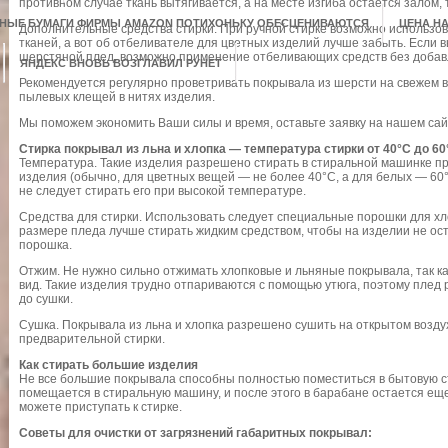
противном случае ткань вытягивается, а на месте изгиба остается залом
НЫЕ БУМАГИ ФИРМЫ AMAZON ПОТИХОНЬКУ ОБЕСЦЕНИВАЮТСЯ
ЦЕНА Н
Дополнительные средства стирки. При ручной стирке возможно использо
тканей, а вот об отбеливателе для цветных изделий лучше забыть. Если
шерстяной плед, возможно применение отбеливающих средств без добав
ЯНДЕКС ВНОВЬ ВОЗГЛАВИЛ РУНЕТ
Рекомендуется регулярно проветривать покрывала из шерсти на свежем в
пылевых клещей в нитях изделия.
Мы поможем экономить Ваши силы и время, оставьте заявку на нашем са
Стирка покрывал из льна и хлопка — температура стирки от 40°С до 60
Температура. Такие изделия разрешено стирать в стиральной машинке пр
изделия (обычно, для цветных вещей — не более 40°С, а для белых — 60°
не следует стирать его при высокой температуре.
Средства для стирки. Использовать следует специальные порошки для х
размере пледа лучше стирать жидким средством, чтобы на изделии не ост
порошка.
Отжим. Не нужно сильно отжимать хлопковые и льняные покрывала, так к
вид. Такие изделия трудно отпариваются с помощью утюга, поэтому плед
до сушки.
Сушка. Покрывала из льна и хлопка разрешено сушить на открытом воздух
предварительной стирки.
Как стирать большие изделия
Не все большие покрывала способны полностью поместиться в бытовую с
помещается в стиральную машину, и после этого в барабане остается еще
можете приступать к стирке.
Советы для очистки от загрязнений габаритных покрывал: