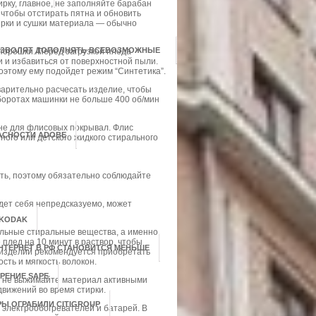
ку, главное, не заполняйте барабан
 чтобы отстирать пятна и обновить
ирки и сушки материала — обычно
ПОЗВОЛЯТ ДОПОЛНЯТЬ ВСЕВОЗМОЖНЫЕ
порошки. Перед загрузкой пледа
и и избавиться от поверхностной пыли.
оэтому ему подойдет режим “Синтетика”.
варительно расчесать изделие, чтобы
боротах машинки не больше 400 об/мин
не для флисовых покрывал. Флис
АСНОСТИ ADOBE
тного или детского жидкого стирального
ть, поэтому обязательно соблюдайте
едет себя непредсказуемо, может
 KODAK
льные стиральные вещества, а именно,
плед на 10 минут в раствор, чтобы
НТЕРНЕТ В РФ СТАНОВИТСЯ МЕНЬШЕ
 изделий рекомендуется приобретать
сть и мягкость волокон.
РЕНИЕ SAPE
и не выжимайте материал активными
вижений во время стирки.
РЫ ОГРАБИЛИ CITIGROUP
 электрообогревателей и батарей. В