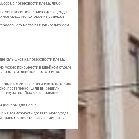
мусора с поверхности пледа, либо
с помощью липкого ролика для одежды;
анное средство, которое не содержит
;
острадавшего места пятновыводителем.
ие катышков на поверхности пледа.
рую можно приобрести в швейном отделе
ся роковой ошибкой. Лезвие может
и придется сильно растягивать материал,
рно, постепенно. Если вы решили
не аккуратно. После отпаривания
диционеры для белья.
о и на возможность достаточного ухода
машинке, какие средства применять,