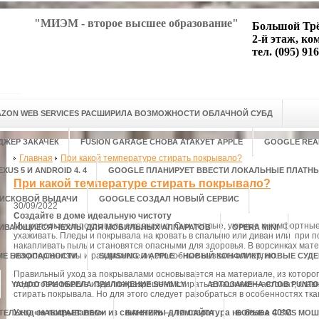
"МИЭМ - второе высшее образование"
Большой Трё
2-й этаж, ко
тел. (095) 916
ZON WEB SERVICES РАСШИРИЛА ВОЗМОЖНОСТИ ОБЛАЧНОЙ СУБД
ДЖЕР ЗАКАЧЕК
FUSION GARAGE СНОВА АТАКУЕТ APPLE
GOOGLE REA
Главная
При какой температуре стирать покрывало?
US 5 И ANDROID 4. 4
GOOGLE ПЛАНИРУЕТ ВВЕСТИ ЛОКАЛЬНЫЕ ПЛАТН
При какой температуре стирать покрывало?
ОИСКОВОЙ ВЫДАЧИ
GOOGLE СОЗДАЛ НОВЫЙ СЕРВИС
30/09/2022
Создайте в доме идеальную чистоту
Мы используем покрывала ежедневно. Они теплые, уютные и комфортные,
ЛИВАЮЩИЕСЯ ЧЕХЛЫ ДЛЯ МОБИЛЬНЫХ АППАРАТОВ
OPERA MINI
ухаживать. Пледы и покрывала на кровать в спальню или диван или при 
накапливать пыль и становятся опасными для здоровья. В ворсинках ма
микроорганизмы и раздражители, способные вызвать аллергию.
ТЕМЕ БЕЗОПАСНОСТИ
SUMSUNG И APPLE – НОВЫЙ КОНФЛИКТ, НОВЫЕ СУД
Правильный уход за покрывалами основывается на материале, из которог
подготовке многие изделия разрешено стирать в машинке—автомат, глав
YAHOO ПРИОБРЕЛА ПРИЛОЖЕНИЕ SUMMLY
АВТОЗАМЕНА СЛОВ PUNTO
стирать покрывала. Но для этого следует разобраться в особенностях тка
Уход за покрывалами из синтетики — температура не более 40°С
ТЕЛЬНО «НАБИРАЕТ ВЕС»
БАННЕРЫ ДЛЯ САЙТА
БОРЬБА С SMS МО