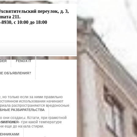
хсвятительский переулок, д. 3,
мната 211.
-8930, с 10:00 до 18:00
DER
FENOX IT
ЫЕ ОБЪЯВЛЕНИЯ?
 но только если за ними правильно
постоянном использовании начинают
териала распространяются вредоносные
ЕБНЫЕ РАЗБИРАТЕЛЬСТВА
о они созданы. Кстати, при грамотной
ное знать — при какой температуре
 SWITCHER
ни еще до начала стирки.
ШЕННИКАМИ