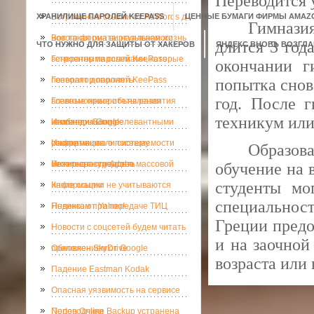
Переводится у
ХРАНИЛИЩЕ ПАРОЛЕЙ KEEPASS
Встроенные ссылки от AdWords д
ЦЕННЫЕ БУМАГИ ФИРМЫ AMAZ
Гимназия
нового формата, называемого
Вот такая она виртуальная жизнь
длится 3 год
ЧТО НУЖНО ДЛЯ ЗАЩИТЫ ОТ ХАКЕРОВ
ЯНДЕКС ВНОВЬ ВОЗГЛА
встроенными ссылками, которые
Генератор паролей KeePass
окончании г
позволят дополнять
Генератор паролей KeePass
попытка снов
год. После 
всевозможные объявления
Главные приоритеты развития
техникум или
необходимыми релевантными
компании Google
Инженеры Google
ссылками.
раскритиковали систему
Информацию о посещаемости
Образова
безопасности Adobe
можно сразу увидеть
Интернет - средство массовой
обучение на 
студенты мо
информации
Какие ссылки не учитываются
специальнос
Яндексом при передаче ТИЦ
Новинка от Yahoo!
Греции предо
Новости с соцсетей будем читать
и на заочной
приложением от Google
Обновлен SkyDrive
возраста или
Падение Eastman Kodak
Опасная уязвимость на сервисе
Norton Online Backup устранена
Переводчики