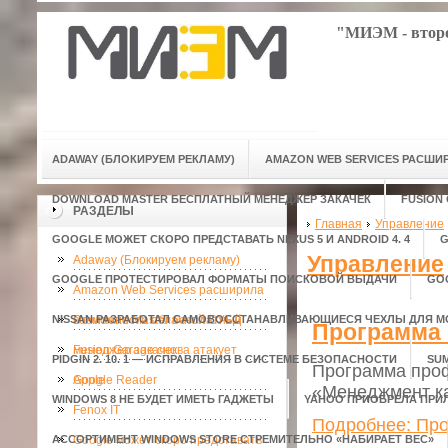
"МИЭМ - второ
ADAWAY (БЛОКИРУЕМ РЕКЛАМУ)
AMAZON WEB SERVICES РАСШ
DOWNLOAD MASTER БЕСПЛАТНЫЙ МЕНЕДЖЕР ЗАКАЧЕК
FUSION
РАЗДЕЛЫ
Главная
Управление
GOOGLE МОЖЕТ СКОРО ПРЕДСТАВАТЬ NEXUS 5 И ANDROID 4. 4
G
Управление
Adaway (Блокируем рекламу)
GOOGLE ПРОТЕСТИРОВАЛ ФОРМАТЫ ПОИСКОВОЙ ВЫДАЧИ
GO
Amazon Web Services расширила
NISSAN РАЗРАБОТАЛ САМОВОССТАНАВЛИВАЮЩИЕСЯ ЧЕХЛЫ ДЛЯ 
возможности облачной СУБД
Download Master бесплатный
Программа 
менеджер закачек
Fusion Garage снова атакует
PIDGIN 2. 10. 1 — ИСПРАВЛЕНИЯ В СИСТЕМЕ БЕЗОПАСНОСТИ
SU
Программа про
Apple
Google Reader
«Менеджмент к
WINDOWS 8 НЕ БУДЕТ ИМЕТЬ ГАДЖЕТЫ
YAHOO ПРИОБРЕЛА ПРИ
Fenox IT
Подробнее: Про
АССОРТИМЕНТ WINDOWS STORE СТРЕМИТЕЛЬНО «НАБИРАЕТ ВЕС»
Google может скоро представать