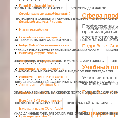
Nexus 5 и Android 4. 4
Google планирует ввести
ВЗЛОМАНА НОВАЯ ОС ОТ APPLE
БРАУЗЕРЫ ДЛЯ МАК ОС
локальные платные объявления?
Google протестировал форматы
Сфера проф
ВСТРОЕННЫЕ ССЫЛКИ ОТ ADWORDS Д НОВОГО ФОРМАТА, НАЗЫ
поисковой выдачи
Google создал новый сервис
Профессиональн
Nissan разработал
ОБЪЯВЛЕНИЯ НЕО
организации си
соответствующи
самовосстанавливающиеся
Opera Mini
ВОТ ТАКАЯ ОНА ВИРТУАЛЬНАЯ ЖИЗНЬ
ГЕНЕРАТОР ПАРОЛЕЙ KE
Подробнее: Сфе
чехлы для мобильных аппаратов
Pidgin 2. 10. 1 — исправления в
ГЛАВНЫЕ ПРИОРИТЕТЫ РАЗВИТИЯ КОМПАНИИ GOOGLE
ИНЖЕН
системе безопасности
Sumsung и Apple – новый
ИНФОРМАЦИЮ О ПОСЕЩАЕМОСТИ МОЖНО СРАЗУ УВИДЕТЬ
конфликт, новые судебные
Windows 8 не будет иметь
ИНТ
Учебный п
разбирательства
гаджеты
Yahoo приобрела приложение
КАКИЕ ССЫЛКИ НЕ УЧИТЫВАЮТСЯ ЯНДЕКСОМ ПРИ ПЕРЕДАЧЕ ТИЦ
Учебный план п
Summly
Автозамена слов Punto Switcher
НОВОСТИ С СОЦСЕТЕЙ БУДЕМ ЧИТАТЬ ПРИЛОЖЕНИЕМ ОТ GOOGLE
«Менеджмент к
Ассортимент Windows Store
Подробнее: Уче
ОПАСНАЯ УЯЗВИМОСТЬ НА СЕРВИСЕ NORTON ONLINE BACKUP УСТР
стремительно «набирает вес»
Баннеры для сайта
Борьба с SMS мошенниками
ПОПУЛЯРНЫЕ ВЕБ-БРАУЗЕРЫ
ПРОВЕРКА САЙТА НА ВИРУСЫ
Взломана новая ОС от Apple
Порядок пр
У НАС ДЛИННЫЕ РУКИ. РАБОТА DR. WEB CURENET.
УКОРОЧЕННЫЕ
Браузеры для Мак ОС