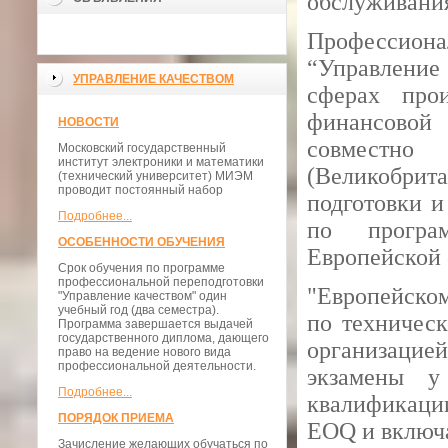
обслуживания
Профессиона
“Управление 
УПРАВЛЕНИЕ КАЧЕСТВОМ
сферах прои
финансовой
НОВОСТИ
совместно
Московский государственный
институт электроники и математики
(Великобрита
(технический университет) МИЭМ
проводит постоянный набор
подготовки и
Подробнее...
по програ
ОСОБЕННОСТИ ОБУЧЕНИЯ
Европейской 
Срок обучения по программе
профессиональной переподготовки
"Европейско
"Управление качеством" один
учебный год (два семестра).
по техничес
Программа завершается выдачей
государственного диплома, дающего
организацией
право на ведение нового вида
профессиональной деятельности.
экзамены у
Подробнее...
квалификаци
ПОРЯДОК ПРИЕМА
EOQ и включа
Зачисление желающих обучаться по