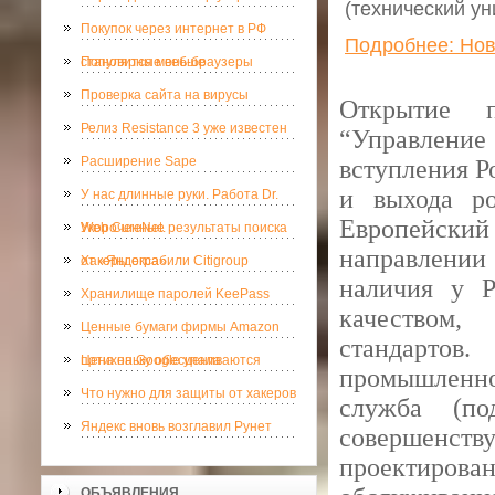
(технический у
Покупок через интернет в РФ
Подробнее: Нов
становится меньше
Популярные веб-браузеры
Проверка сайта на вирусы
Открытие п
Релиз Resistance 3 уже известен
“Управлени
Расширение Sape
вступления Р
и выхода ро
У нас длинные руки. Работа Dr.
Европейск
Web CureNet.
Укороченные результаты поиска
направлении
от «Яндекса»
Хакеры ограбили Citigroup
наличия у Р
Хранилище паролей KeePass
качеством,
Ценные бумаги фирмы Amazon
стандарто
потихоньку обесцениваются
Цена на Google упала
промышленно
Что нужно для защиты от хакеров
служба (по
Яндекс вновь возглавил Рунет
совершенс
проектирова
ОБЪЯВЛЕНИЯ