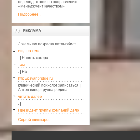
переподготовки по направлению
«Менеджмент качеством»
Подробнее...
РЕКЛАМА
Локальная покраска автомобиля
еще по теме
. | Нанять хакера
там
. | На
http://psyanbridge.ru
клинический психолог записаться. |
Антон винер группа родина
читать далее
. |
Президент группы компаний дело
Сергей шишкарев