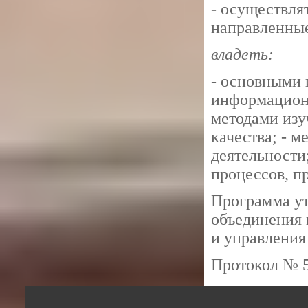
- осуществля
направленные
владеть:
- основными 
информационн
методами изу
качества; - 
деятельности
процессов, пр
Программа ут
объединения 
и управления
Протокол № 5 