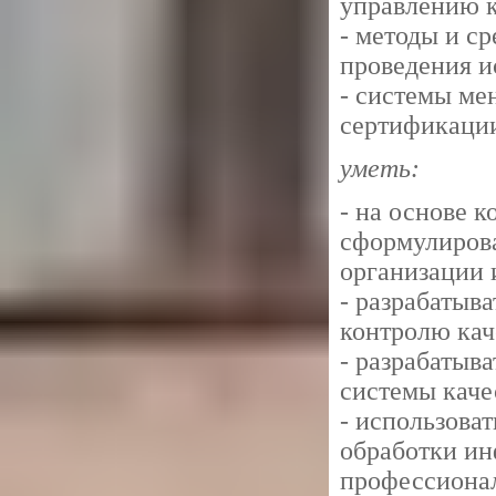
управлению к
- методы и с
проведения и
- системы ме
сертификации
уметь:
- на основе 
сформулирова
организации 
- разрабатыв
контролю кач
- разрабатыв
системы каче
- использова
обработки ин
профессионал