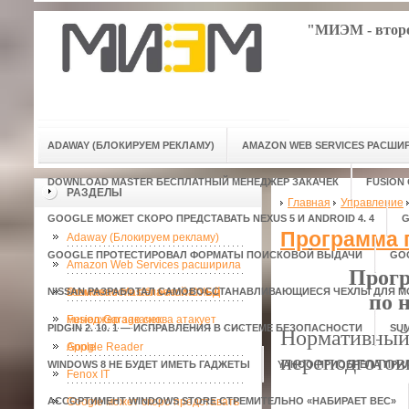
"МИЭМ - второ
ADAWAY (БЛОКИРУЕМ РЕКЛАМУ)
AMAZON WEB SERVICES РАСШ
DOWNLOAD MASTER БЕСПЛАТНЫЙ МЕНЕДЖЕР ЗАКАЧЕК
FUSION
РАЗДЕЛЫ
Главная
Управление
GOOGLE МОЖЕТ СКОРО ПРЕДСТАВАТЬ NEXUS 5 И ANDROID 4. 4
G
Программа 
Adaway (Блокируем рекламу)
GOOGLE ПРОТЕСТИРОВАЛ ФОРМАТЫ ПОИСКОВОЙ ВЫДАЧИ
GO
Amazon Web Services расширила
Прогр
NISSAN РАЗРАБОТАЛ САМОВОССТАНАВЛИВАЮЩИЕСЯ ЧЕХЛЫ ДЛЯ 
возможности облачной СУБД
Download Master бесплатный
по 
менеджер закачек
Fusion Garage снова атакует
PIDGIN 2. 10. 1 — ИСПРАВЛЕНИЯ В СИСТЕМЕ БЕЗОПАСНОСТИ
SU
Нормативный
Apple
Google Reader
переподготов
WINDOWS 8 НЕ БУДЕТ ИМЕТЬ ГАДЖЕТЫ
YAHOO ПРИОБРЕЛА ПРИ
Fenox IT
АССОРТИМЕНТ WINDOWS STORE СТРЕМИТЕЛЬНО «НАБИРАЕТ ВЕС»
Google может скоро представать