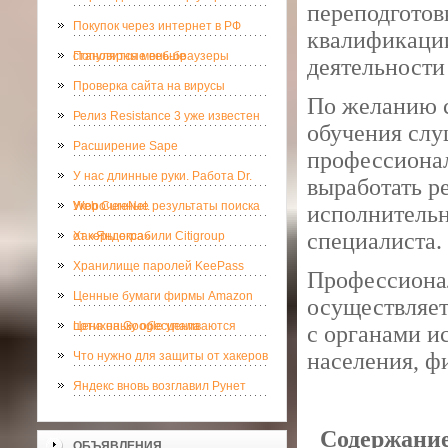
переподготов
Покупок через интернет в РФ
квалификации
становится меньше
Популярные веб-браузеры
деятельности
Проверка сайта на вирусы
По желанию с
Релиз Resistance 3 уже известен
обучения слу
Расширение Sape
профессионал
У нас длинные руки. Работа Dr.
выработать р
Web CureNet.
Укороченные результаты поиска
исполнительн
специалиста.
от «Яндекса»
Хакеры ограбили Citigroup
Хранилище паролей KeePass
Профессионал
Ценные бумаги фирмы Amazon
осуществляет
потихоньку обесцениваются
Цена на Google упала
с органами и
населения, ф
Что нужно для защиты от хакеров
Яндекс вновь возглавил Рунет
Содержание
ОБЪЯВЛЕНИЯ