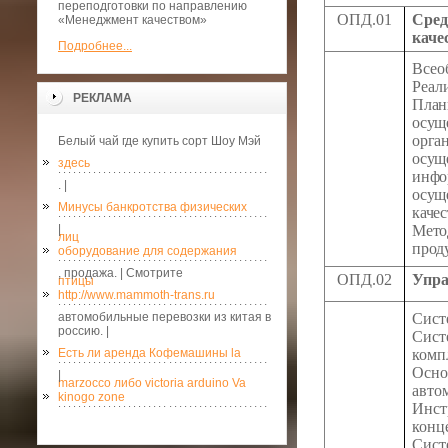
переподготовки по направлению
ОПД.01
Сред
«Менеджмент качеством»
каче
Подробнее...
Всео
Реал
РЕКЛАМА
Пла
осу
орг
Белый чай где купить сорт Шоу Мэй
осу
здесь
инф
. |
осущ
Минусы банкротства физических
каче
|
Мето
лиц
прод
оборудование для содержания
, продажа. | Смотрите
ОПД.02
Упра
птицы
http://www.mammoth-trans.ru
автомобильные перевозки из китая в
Сис
россию. |
Сис
Есть ли аренда Кофемашины la
комп
Ос
|
marzocco либо victoria arduino Va
авто
kinogo zone
Ин
кон
Сист