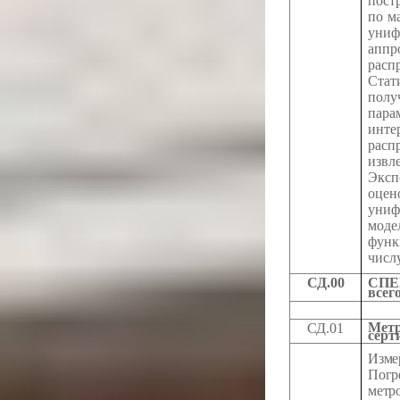
пост
по м
уни
апп
рас
Ста
полу
пара
инте
рас
из
Эксп
оце
уни
моде
функ
числ
СД.00
СПЕ
всег
Метр
СД.01
серт
Изм
Пог
метр