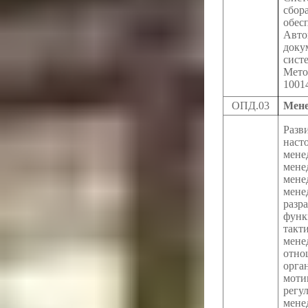
сбор
об
Авто
доку
систе
Мето
1001
ОПД.03
Мене
Разв
наст
мене
мене
мене
мене
разр
функ
такт
мене
отно
орга
моти
регу
мене