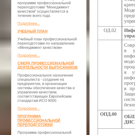
программе профессиональной
кри
переподготовки "Менеджмент
Моде
качеством" осуществляется в
пре
течение всего года.
упра
Подробнее...
ОД.02
И
нф
УЧЕБНЫЙ ПЛАН
упра
Учебный план профессиональной
переподготовки по направлению
Совр
«Менеджмент качеством»
в у
Подробнее...
инф
мод
СФЕРА ПРОФЕССИОНАЛЬНОЙ
проц
ДЕЯТЕЛЬНОСТИ ВЫПУСКНИКОВ
в уп
Профессиональное назначение
инфо
специалиста - создание на
прог
предприятии, в организации
системы обеспечения качества и
в пр
управления качеством,
Защи
соответствующих Европейским
сист
стандартам ИСО 9000.
безо
Подробнее...
ОПД.00
ОБ
ПРОГРАММА
ПРОФЕССИОНАЛЬНОЙ
ДИ
ПЕРЕПОДГОТОВКИ
Программа профессиональной