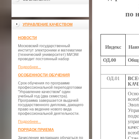
по 
УПРАВЛЕНИЕ КАЧЕСТВОМ
НОВОСТИ
Московский государственный
Индекс
Наим
институт электроники и математики
(технический университет) МИЭМ
проводит постоянный набор
ОД.00
Общи
Подробнее...
ОСОБЕННОСТИ ОБУЧЕНИЯ
ОД.01
ВСЕ
Срок обучения по программе
КАЧ
профессиональной переподготовки
"Управление качеством" один
Осн
учебный год (два семестра).
все
Программа завершается выдачей
Эвол
государственного диплома, дающего
право на ведение нового вида
Упра
профессиональной деятельности.
под
упра
Подробнее...
каче
ПОРЯДОК ПРИЕМА
все
Зачисление желающих обучаться по
Ста