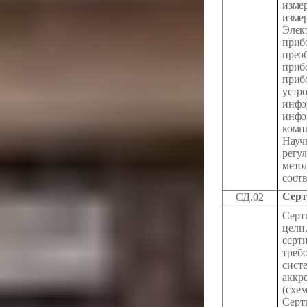
изм
изм
Эле
при
прео
при
при
ус
ин
инф
комп
Науч
регу
мет
соот
Серт
СД.02
Серт
цели
серт
треб
сис
аккр
(сх
Сер