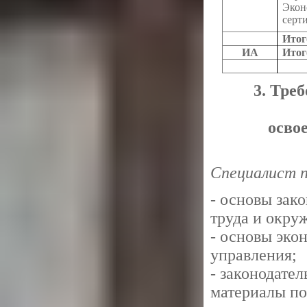
Эко
серт
Итог
ИА
Итог
3. Тре
осво
Специалист 
- основы зак
труда и окру
- основы эко
управления;
- законодате
материалы по