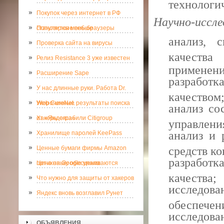
технологи
Покупок через интернет в РФ
Научно-иссле
становится меньше
Популярные веб-браузеры
анализ, 
Проверка сайта на вирусы
качеств
Релиз Resistance 3 уже известен
применени
Расширение Sape
разработ
У нас длинные руки. Работа Dr.
качеством
Web CureNet.
Укороченные результаты поиска
анализ со
от «Яндекса»
Хакеры ограбили Citigroup
управлени
анализ и 
Хранилище паролей KeePass
Ценные бумаги фирмы Amazon
средств к
разработ
потихоньку обесцениваются
Цена на Google упала
качества;
Что нужно для защиты от хакеров
исследов
Яндекс вновь возглавил Рунет
обеспечен
исследова
ОБЪЯВЛЕНИЯ