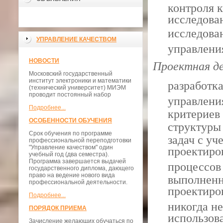
контроля к
исследова
исследов
УПРАВЛЕНИЕ КАЧЕСТВОМ
управления
НОВОСТИ
Проектная д
Московский государственный
институт электроники и математики
разработк
(технический университет) МИЭМ
проводит постоянный набор
управлен
Подробнее...
критериев
ОСОБЕННОСТИ ОБУЧЕНИЯ
структуры
Срок обучения по программе
задач с уч
профессиональной переподготовки
"Управление качеством" один
проектир
учебный год (два семестра).
Программа завершается выдачей
процессо
государственного диплома, дающего
право на ведение нового вида
выполненн
профессиональной деятельности.
проектиро
Подробнее...
никогда н
ПОРЯДОК ПРИЕМА
использо
Зачисление желающих обучаться по