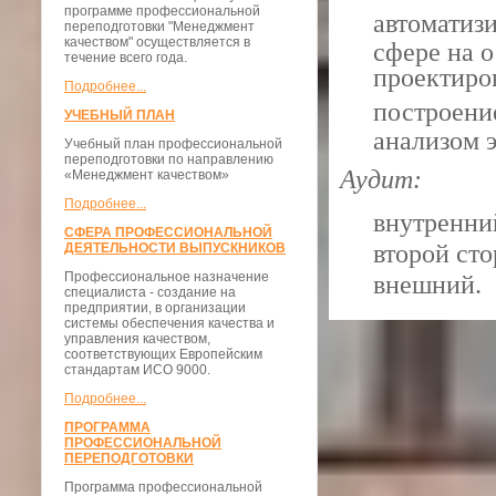
программе профессиональной
автоматиз
переподготовки "Менеджмент
качеством" осуществляется в
сфере на о
течение всего года.
проектиро
Подробнее...
построен
УЧЕБНЫЙ ПЛАН
анализом э
Учебный план профессиональной
переподготовки по направлению
Аудит:
«Менеджмент качеством»
Подробнее...
внутренни
СФЕРА ПРОФЕССИОНАЛЬНОЙ
второй ст
ДЕЯТЕЛЬНОСТИ ВЫПУСКНИКОВ
Профессиональное назначение
внешний.
специалиста - создание на
предприятии, в организации
системы обеспечения качества и
управления качеством,
соответствующих Европейским
стандартам ИСО 9000.
Подробнее...
ПРОГРАММА
ПРОФЕССИОНАЛЬНОЙ
ПЕРЕПОДГОТОВКИ
Программа профессиональной