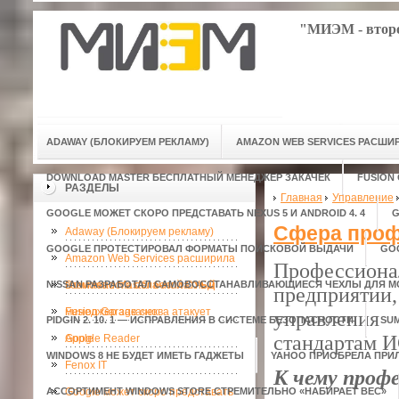
"МИЭМ - второ
ADAWAY (БЛОКИРУЕМ РЕКЛАМУ)
AMAZON WEB SERVICES РАСШ
DOWNLOAD MASTER БЕСПЛАТНЫЙ МЕНЕДЖЕР ЗАКАЧЕК
FUSION
РАЗДЕЛЫ
Главная
Управление
GOOGLE МОЖЕТ СКОРО ПРЕДСТАВАТЬ NEXUS 5 И ANDROID 4. 4
G
Сфера проф
Adaway (Блокируем рекламу)
GOOGLE ПРОТЕСТИРОВАЛ ФОРМАТЫ ПОИСКОВОЙ ВЫДАЧИ
GO
Amazon Web Services расширила
Профессиона
NISSAN РАЗРАБОТАЛ САМОВОССТАНАВЛИВАЮЩИЕСЯ ЧЕХЛЫ ДЛЯ 
возможности облачной СУБД
Download Master бесплатный
предприятии,
менеджер закачек
Fusion Garage снова атакует
управления
PIDGIN 2. 10. 1 — ИСПРАВЛЕНИЯ В СИСТЕМЕ БЕЗОПАСНОСТИ
SU
стандартам И
Apple
Google Reader
WINDOWS 8 НЕ БУДЕТ ИМЕТЬ ГАДЖЕТЫ
YAHOO ПРИОБРЕЛА ПРИ
Fenox IT
К чему проф
АССОРТИМЕНТ WINDOWS STORE СТРЕМИТЕЛЬНО «НАБИРАЕТ ВЕС»
Google может скоро представать